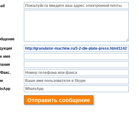
ail
общение
дукция
е имя
пания
/Факс.
pe
tsApp