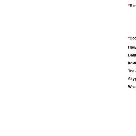
*
E-m
*
Со
Про
Ваш
Ком
Тел.
Sky
Wha